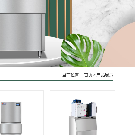
当前位置：
首页
产品展示
>