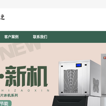
客户案例
联系我们