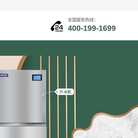
全国服务热线：
400-199-1699