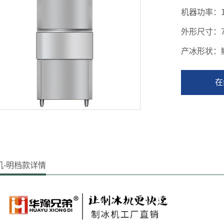
机器功率：
外形尺寸：
产冰形状：
在
机-明档款详情